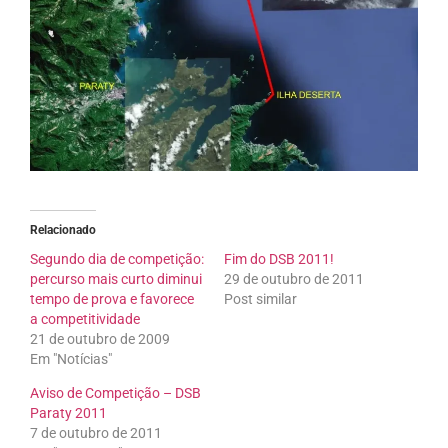
Relacionado
Segundo dia de competição:
Fim do DSB 2011!
percurso mais curto diminui
29 de outubro de 2011
tempo de prova e favorece
Post similar
a competitividade
21 de outubro de 2009
Em "Notícias"
Aviso de Competição – DSB
Paraty 2011
7 de outubro de 2011