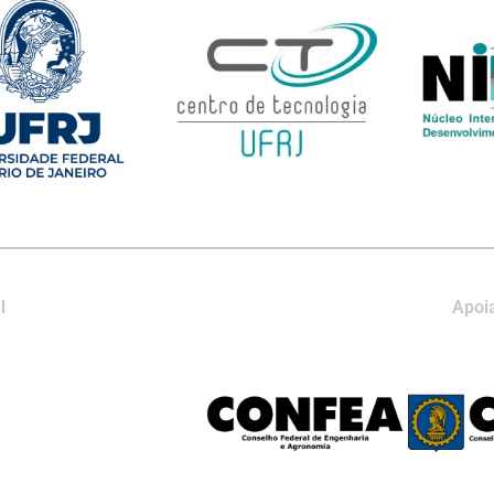
l
Apoia