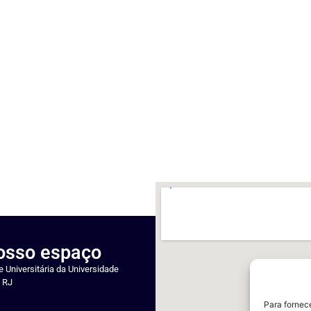
nosso espaço
 Universitária da Universidade
- RJ
Para fornec