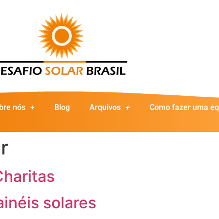
bre nós
Blog
Arquivos
Como fazer uma eq
r
Charitas
inéis solares