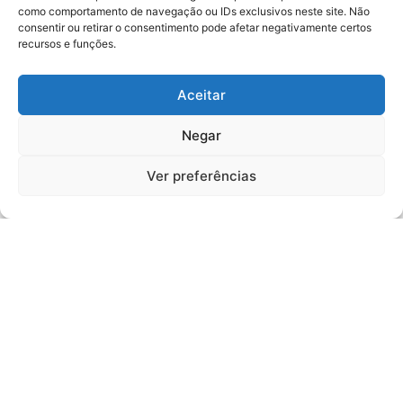
como comportamento de navegação ou IDs exclusivos neste site. Não
consentir ou retirar o consentimento pode afetar negativamente certos
recursos e funções.
Aceitar
Confira os resultados da
Negar
Etapa de São Francisco do
Ver preferências
Sul 2020
Veja os resultados das provas feitas na competição
em São Francisco do Sul – SC – 2020