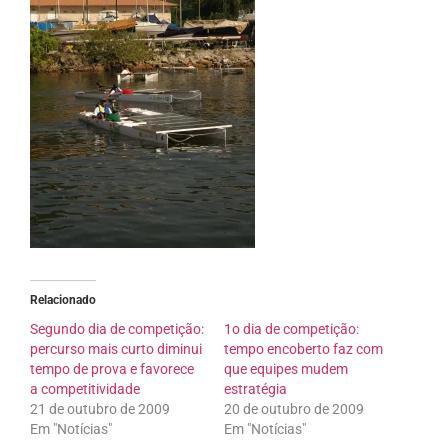
Relacionado
Segundo dia de competição:
1o dia de competição:
percurso mais curto diminui
tempo encoberto faz com
tempo de prova e favorece
que equipes mudem
a competitividade
estratégia
21 de outubro de 2009
20 de outubro de 2009
Em "Notícias"
Em "Notícias"