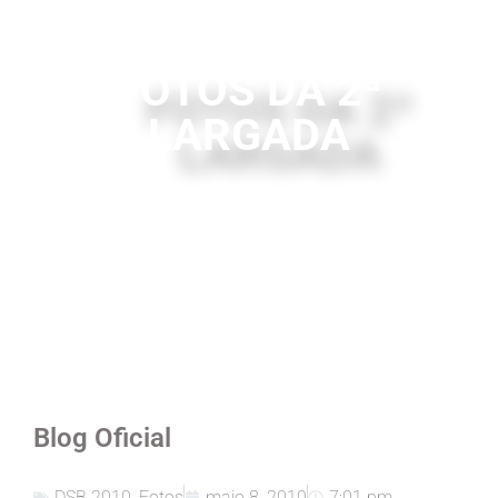
FOTOS DA 2ª
LARGADA
Blog Oficial
DSB 2010
,
Fotos
maio 8, 2010
7:01 pm