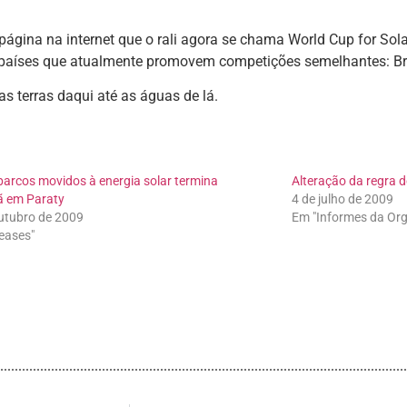
página na internet que o rali agora se chama World Cup for So
países que atualmente promovem competições semelhantes: Bras
s terras daqui até as águas de lá.
 barcos movidos à energia solar termina
Alteração da regra d
 em Paraty
4 de julho de 2009
utubro de 2009
Em "Informes da Or
eases"