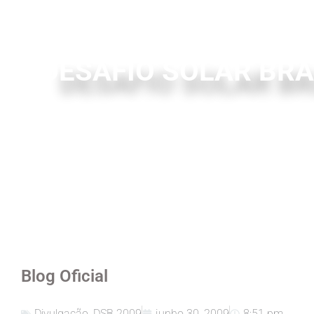
DESAFIO SOLAR BR
Blog Oficial
Divulgação
,
DSB 2009
junho 30, 2009
8:51 pm