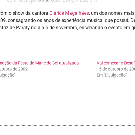
 com o show da cantora
Clarice Magalhães
, um dos nomes mais 
009, consagrando os anos de experiência musical que possui.
atriz de Paraty no dia 5 de novembro, encerrando o evento em 
ação da Festa do Mar e do Sol atualizada
Vai começar o Desaf
utubro de 2009
15 de outubro de 20
ulgação"
Em "Divulgação"