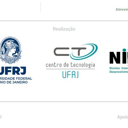
Entrevis
Realização
l
Apoia