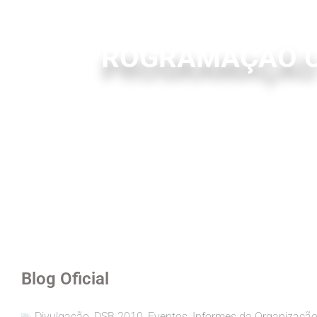
PROGRAMAÇÃO C
Blog Oficial
Divulgação
,
DSB 2010
,
Eventos
,
Informes da Organizaçã