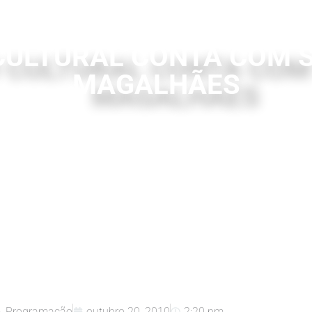
ULTURAL CONTA COM S
MAGALHÃES
o
,
Programação
outubro 20, 2010
2:20 pm