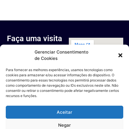
Faça uma visita
ao nosso
Gerenciar Consentimento
espaço
de Cookies
Rua Octávio Cantanhede, 817-
829 - Cidade Universitária da
Para fornecer as melhores experiências, usamos tecnologias como
Universidade Federal do Rio de
cookies para armazenar e/ou acessar informações do dispositivo. O
Janeiro, Rio de Janeiro - RJ
consentimento para essas tecnologias nos permitirá processar dados
Entre em contato
como comportamento de navegação ou IDs exclusivos neste site. Não
consentir ou retirar o consentimento pode afetar negativamente certos
recursos e funções.
Aceitar
Negar