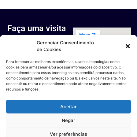
Faça uma visita
ao nosso
Gerenciar Consentimento
espaço
de Cookies
Rua Octávio Cantanhede, 817-
829 - Cidade Universitária da
Para fornecer as melhores experiências, usamos tecnologias como
Universidade Federal do Rio de
cookies para armazenar e/ou acessar informações do dispositivo. O
Janeiro, Rio de Janeiro - RJ
consentimento para essas tecnologias nos permitirá processar dados
Entre em contato
como comportamento de navegação ou IDs exclusivos neste site. Não
consentir ou retirar o consentimento pode afetar negativamente certos
recursos e funções.
Aceitar
Negar
Ver preferências
Todos os direitos reservados | DSB – Desafio Solar Brasil 2023 |
Webdesign: