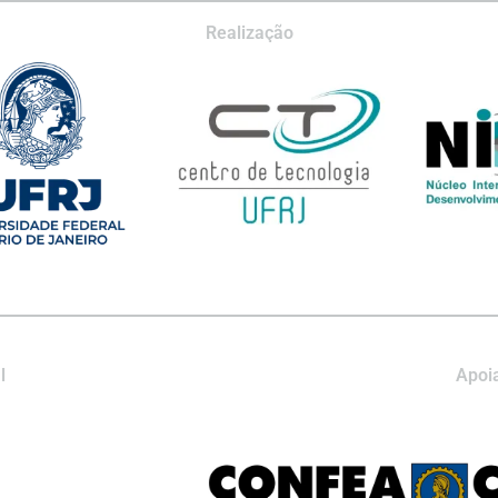
Realização
l
Apoia