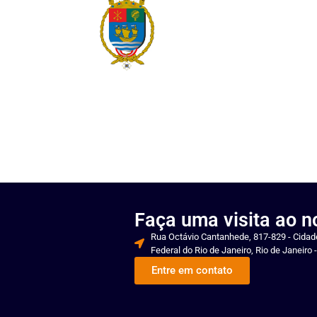
Faça uma visita ao 
Rua Octávio Cantanhede, 817-829 - Cidade
Federal do Rio de Janeiro, Rio de Janeiro 
Entre em contato