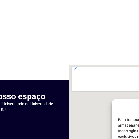
nosso espaço
 Universitária da Universidade
- RJ
Para fornec
armazenar e
tecnologias
exclusivos n