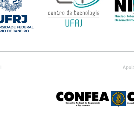
l
Apoia