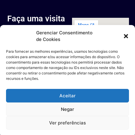
Faça uma visita
ao nosso
Gerenciar Consentimento
espaço
de Cookies
Rua Octávio Cantanhede, 817-
829 - Cidade Universitária da
Para fornecer as melhores experiências, usamos tecnologias como
Universidade Federal do Rio de
cookies para armazenar e/ou acessar informações do dispositivo. O
Janeiro, Rio de Janeiro - RJ
consentimento para essas tecnologias nos permitirá processar dados
Entre em contato
como comportamento de navegação ou IDs exclusivos neste site. Não
consentir ou retirar o consentimento pode afetar negativamente certos
recursos e funções.
Aceitar
Negar
Ver preferências
Todos os direitos reservados | DSB – Desafio Solar Brasil 2023 |
Webdesign:
Artifices