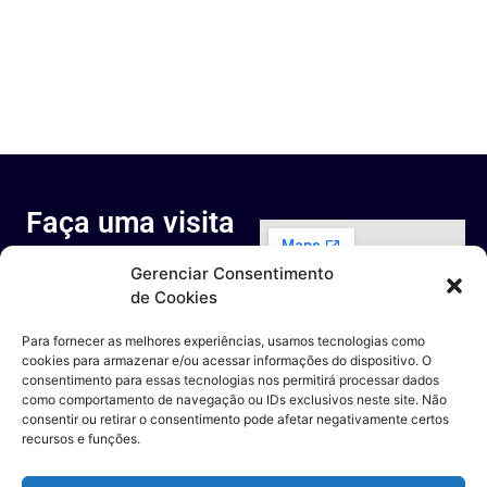
Faça uma visita
ao nosso
Gerenciar Consentimento
espaço
de Cookies
Rua Octávio Cantanhede, 817-
829 - Cidade Universitária da
Para fornecer as melhores experiências, usamos tecnologias como
Universidade Federal do Rio de
cookies para armazenar e/ou acessar informações do dispositivo. O
Janeiro, Rio de Janeiro - RJ
consentimento para essas tecnologias nos permitirá processar dados
Entre em contato
como comportamento de navegação ou IDs exclusivos neste site. Não
consentir ou retirar o consentimento pode afetar negativamente certos
recursos e funções.