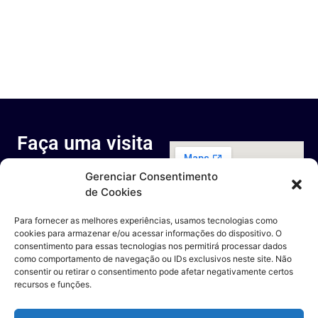
Faça uma visita
ao nosso
Gerenciar Consentimento
espaço
de Cookies
Rua Octávio Cantanhede, 817-
829 - Cidade Universitária da
Para fornecer as melhores experiências, usamos tecnologias como
Universidade Federal do Rio de
cookies para armazenar e/ou acessar informações do dispositivo. O
Janeiro, Rio de Janeiro - RJ
consentimento para essas tecnologias nos permitirá processar dados
Entre em contato
como comportamento de navegação ou IDs exclusivos neste site. Não
consentir ou retirar o consentimento pode afetar negativamente certos
recursos e funções.