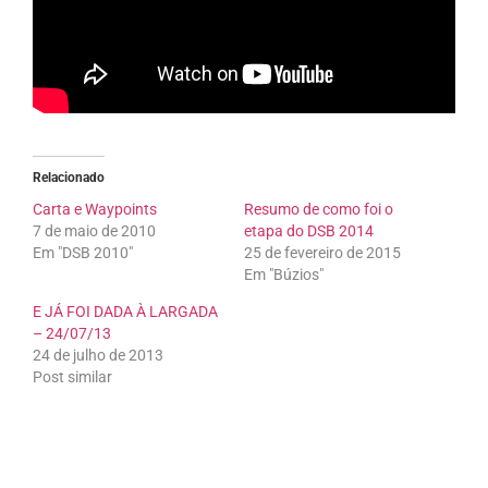
Relacionado
Carta e Waypoints
Resumo de como foi o
7 de maio de 2010
etapa do DSB 2014
Em "DSB 2010"
25 de fevereiro de 2015
Em "Búzios"
E JÁ FOI DADA À LARGADA
– 24/07/13
24 de julho de 2013
Post similar