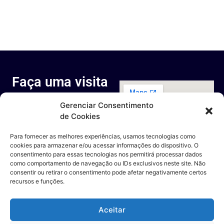
Faça uma visita
ao nosso
Gerenciar Consentimento
espaço
de Cookies
Rua Octávio Cantanhede, 817-
829 - Cidade Universitária da
Para fornecer as melhores experiências, usamos tecnologias como
Universidade Federal do Rio de
cookies para armazenar e/ou acessar informações do dispositivo. O
Janeiro, Rio de Janeiro - RJ
consentimento para essas tecnologias nos permitirá processar dados
Entre em contato
como comportamento de navegação ou IDs exclusivos neste site. Não
consentir ou retirar o consentimento pode afetar negativamente certos
recursos e funções.
Aceitar